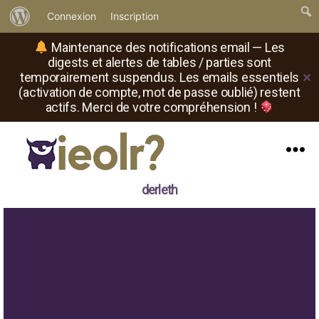
À
Connexion
Inscription
propos
Maintenance des notifications email — Les
de
digests et alertes de tables / parties sont
temporairement suspendus. Les emails essentiels
✕
WordPress
(activation de compte, mot de passe oublié) restent
actifs. Merci de votre compréhension !
Menu
Il
derleth
est
où
le
rôliste
?