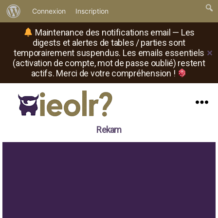
À
Connexion
Inscription
propos
Maintenance des notifications email — Les
de
digests et alertes de tables / parties sont
temporairement suspendus. Les emails essentiels
✕
WordPress
(activation de compte, mot de passe oublié) restent
actifs. Merci de votre compréhension !
Menu
Il
Rekam
est
où
le
rôliste
?