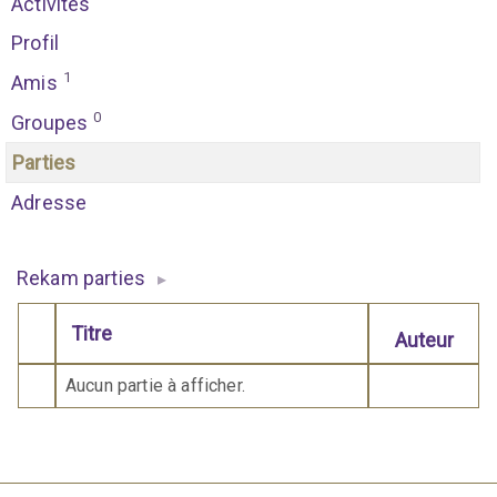
Activités
Profil
1
Amis
0
Groupes
Parties
Adresse
Rekam parties
▸
Titre
Auteur
Comporte des pièces jointes
Aucun partie à afficher.