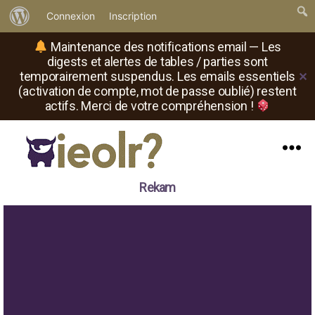
À
Connexion
Inscription
propos
Maintenance des notifications email — Les
de
digests et alertes de tables / parties sont
temporairement suspendus. Les emails essentiels
✕
WordPress
(activation de compte, mot de passe oublié) restent
actifs. Merci de votre compréhension !
Menu
Il
Rekam
est
où
le
rôliste
?