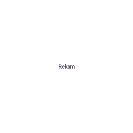
Rekam