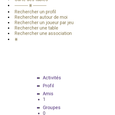
──── ⨳ ────
Rechercher un profil
Rechercher autour de moi
Rechercher un joueur par jeu
Rechercher une table
Rechercher une association
⨳
Activités
Profil
Amis
1
Groupes
0