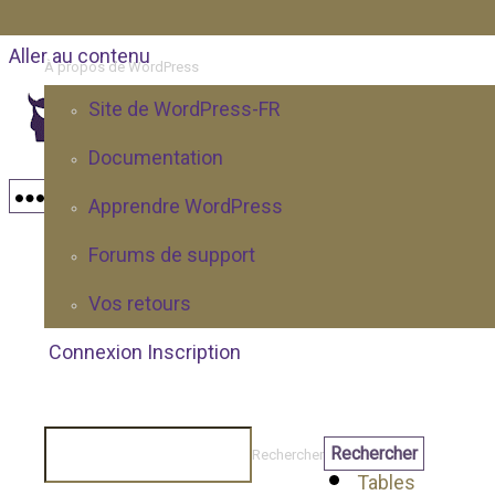
Aller au contenu
À propos de WordPress
Site de WordPress-FR
Il est où le rôliste ?
Documentation
Réseau social de joueurs de maîtres de jeux de rôle
Menu
Apprendre WordPress
Annonces
Forums de support
Vos retours
Connexion
Inscription
Rechercher
Tables