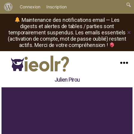
À
Connexion
Inscription
propos
Maintenance des notifications email — Les
de
digests et alertes de tables / parties sont
temporairement suspendus. Les emails essentiels
✕
WordPress
(activation de compte, mot de passe oublié) restent
actifs. Merci de votre compréhension !
Menu
Il
Julien Pirou
est
où
le
rôliste
?