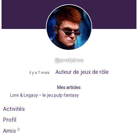
@profpirou
Auteur de jeux de rôle
"
il y a 7 mois
"
Mes articles:
Lore & Legacy – le jeu pulp fantasy
Activités
Profil
2
Amis