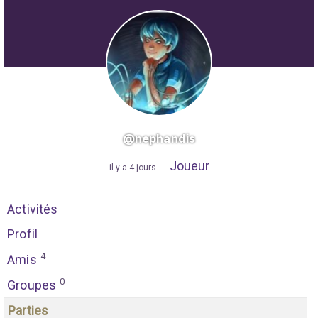
@nephandis
Joueur
"
il y a 4 jours
"
Activités
Profil
4
Amis
0
Groupes
Parties