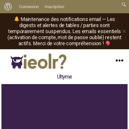
À
Connexion
Inscription
propos
Maintenance des notifications email — Les
de
digests et alertes de tables / parties sont
temporairement suspendus. Les emails essentiels
✕
WordPress
(activation de compte, mot de passe oublié) restent
actifs. Merci de votre compréhension !
Menu
Il
Ultyme
est
où
le
rôliste
?