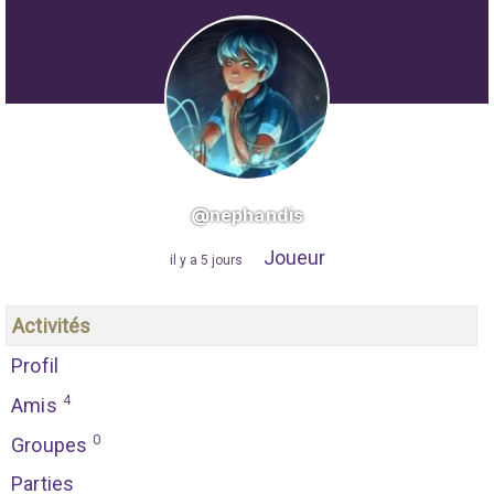
@nephandis
Joueur
"
il y a 5 jours
"
Activités
Profil
4
Amis
0
Groupes
Parties