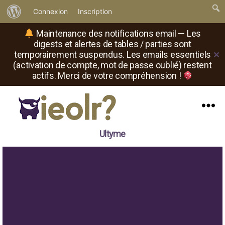
À
Connexion
Inscription
propos
Maintenance des notifications email — Les
de
digests et alertes de tables / parties sont
temporairement suspendus. Les emails essentiels
✕
WordPress
(activation de compte, mot de passe oublié) restent
actifs. Merci de votre compréhension !
Menu
Il
Ultyme
est
où
le
rôliste
?