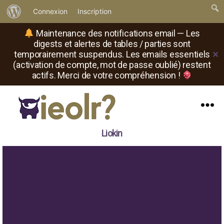
À
Connexion
Inscription
propos
Maintenance des notifications email — Les
de
digests et alertes de tables / parties sont
temporairement suspendus. Les emails essentiels
✕
WordPress
(activation de compte, mot de passe oublié) restent
actifs. Merci de votre compréhension !
Menu
Il
Liokin
est
où
le
rôliste
?