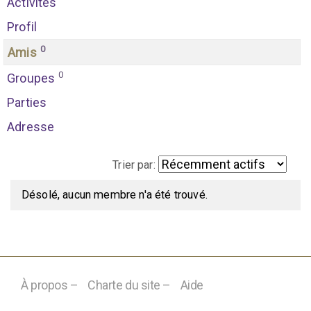
Activités
Profil
0
Amis
0
Groupes
Parties
Adresse
Trier par:
M
Désolé, aucun membre n'a été trouvé.
e
s
a
m
À propos –
Charte du site –
Aide
i