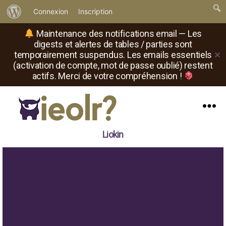
À
Connexion
Inscription
propos
Maintenance des notifications email — Les
de
digests et alertes de tables / parties sont
temporairement suspendus. Les emails essentiels
✕
WordPress
(activation de compte, mot de passe oublié) restent
actifs. Merci de votre compréhension !
Menu
Il
Liokin
est
où
le
rôliste
?