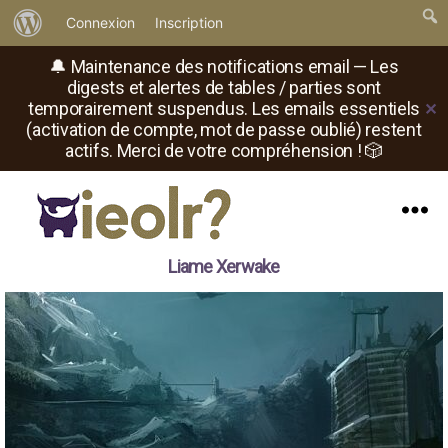
À
Connexion
Inscription
propos
🔔 Maintenance des notifications email — Les
de
digests et alertes de tables / parties sont
temporairement suspendus. Les emails essentiels
✕
WordPress
(activation de compte, mot de passe oublié) restent
actifs. Merci de votre compréhension ! 🎲
Menu
Il
Liame Xerwake
est
où
le
rôliste
?