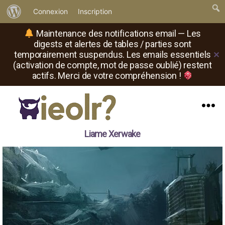
À
Connexion
Inscription
propos
Maintenance des notifications email — Les
de
digests et alertes de tables / parties sont
temporairement suspendus. Les emails essentiels
✕
WordPress
(activation de compte, mot de passe oublié) restent
actifs. Merci de votre compréhension !
Menu
Il
Liame Xerwake
est
où
le
rôliste
?