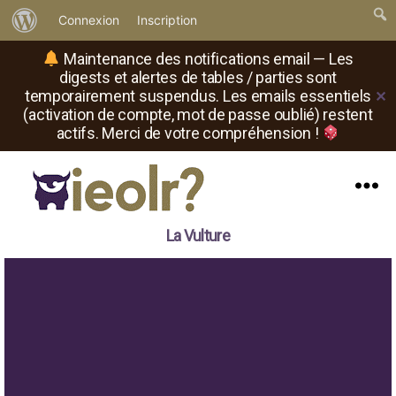
À
Connexion
Inscription
propos
Maintenance des notifications email — Les
de
digests et alertes de tables / parties sont
temporairement suspendus. Les emails essentiels
✕
WordPress
(activation de compte, mot de passe oublié) restent
actifs. Merci de votre compréhension !
Menu
Il
La Vulture
est
où
le
rôliste
?