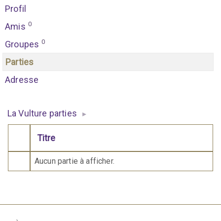
Profil
0
Amis
0
Groupes
Parties
Adresse
La Vulture parties
▸
Titre
Comporte des pièces jointes
Aucun partie à afficher.