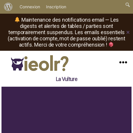
À
Connexion
Inscription
propos
Maintenance des notifications email — Les
de
digests et alertes de tables / parties sont
temporairement suspendus. Les emails essentiels
✕
WordPress
(activation de compte, mot de passe oublié) restent
actifs. Merci de votre compréhension !
Menu
Il
La Vulture
est
où
le
rôliste
?