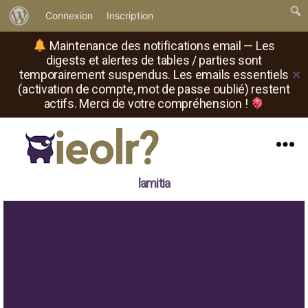
À
Connexion
Inscription
propos
Maintenance des notifications email — Les
de
digests et alertes de tables / parties sont
temporairement suspendus. Les emails essentiels
✕
WordPress
(activation de compte, mot de passe oublié) restent
actifs. Merci de votre compréhension !
Menu
Il
lamitia
est
où
le
rôliste
?