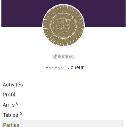
@lamitia
Joueur
"
il y a 5 mois
"
Activités
Profil
0
Amis
0
Tables
Parties