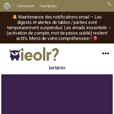
À
Connexion
Inscription
propos
Maintenance des notifications email — Les
de
digests et alertes de tables / parties sont
temporairement suspendus. Les emails essentiels
✕
WordPress
(activation de compte, mot de passe oublié) restent
actifs. Merci de votre compréhension !
Menu
Il
kertamis
est
où
le
rôliste
?