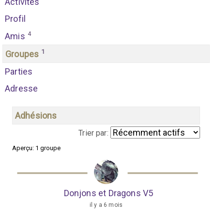
Activités
Profil
4
Amis
1
Groupes
Parties
Adresse
Adhésions
Trier par:
Aperçu: 1 groupe
G
r
o
Donjons et Dragons V5
u
il y a 6 mois
p