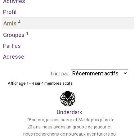
Activités
Profil
4
Amis
1
Groupes
Parties
Adresse
Trier par:
Affichage 1 - 4 sur 4 membres actifs
M
e
s
Underdark
a
- "Bonjour, je suis joueur et MJ depuis plus de
m
20 ans, nous avons un groupe de joueur et
i
nous recherchons de nouveaux aventuriers ou