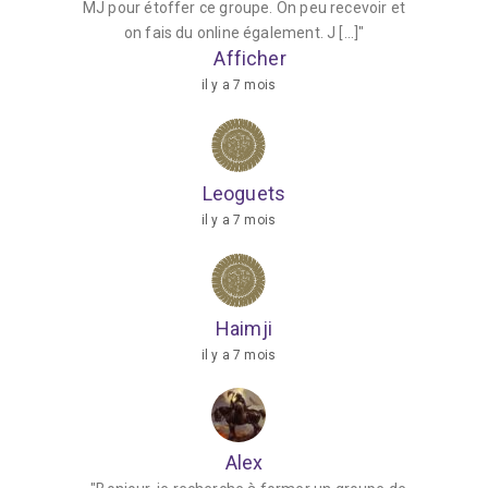
MJ pour étoffer ce groupe. On peu recevoir et
s
on fais du online également. J […]"
Afficher
il y a 7 mois
Leoguets
il y a 7 mois
Haimji
il y a 7 mois
Alex