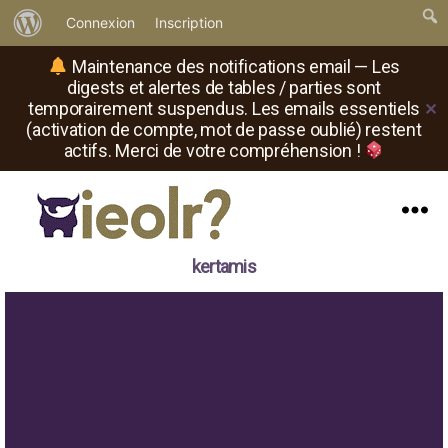
À
Connexion
Inscription
propos
Maintenance des notifications email — Les
de
digests et alertes de tables / parties sont
temporairement suspendus. Les emails essentiels
✕
WordPress
(activation de compte, mot de passe oublié) restent
actifs. Merci de votre compréhension !
Menu
Il
kertamis
est
où
le
rôliste
?