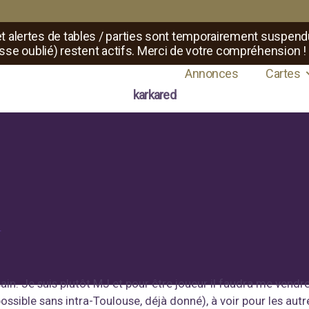
t alertes de tables / parties sont temporairement suspend
sse oublié) restent actifs. Merci de votre compréhension !
de maîtres de jeux de rôle
Annonces
Cartes
karkared
r
sain. Je suis plutôt MJ et pour être joueur il faudra me vend
ssible sans intra-Toulouse, déjà donné), à voir pour les aut