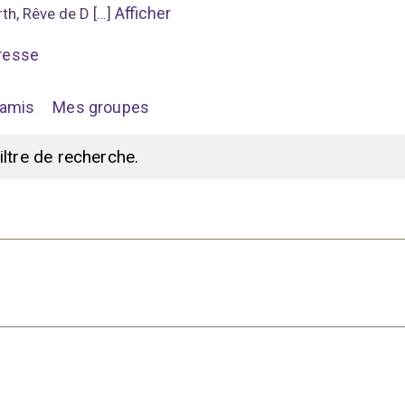
Afficher
rth, Rêve de D […]
resse
amis
Mes groupes
filtre de recherche.