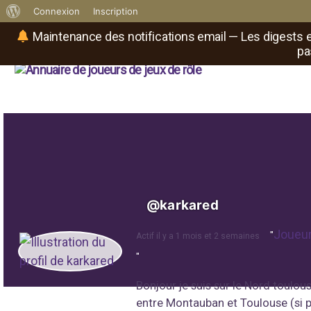
À
Connexion
Inscription
propos
Maintenance des notifications email — Les digests e
pa
de
Réseau social de joueurs 
WordPress
Il
est
où
le
rôliste
?
@karkared
Joueu
"
Actif il y a 1 mois et 2 semaines
"
Bonjour je suis sur le Nord toulou
entre Montauban et Toulouse (si po