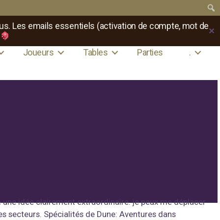
us. Les emails essentiels (activation de compte, mot de
✕
Joueurs
Tables
Parties
.
re une idée clairement extraordinaire. je peux me déplacer
res secteurs. Spécialités de Dune: Aventures dans