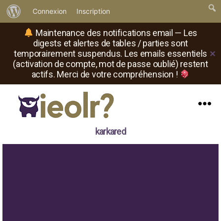
À
Connexion
Inscription
propos
Maintenance des notifications email — Les
de
digests et alertes de tables / parties sont
temporairement suspendus. Les emails essentiels
✕
WordPress
(activation de compte, mot de passe oublié) restent
actifs. Merci de votre compréhension !
Menu
Il
karkared
est
où
le
rôliste
?