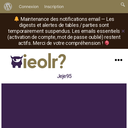
À
Connexion
Inscription
propos
Maintenance des notifications email — Les
de
digests et alertes de tables / parties sont
temporairement suspendus. Les emails essentiels
✕
WordPress
(activation de compte, mot de passe oublié) restent
actifs. Merci de votre compréhension !
Menu
Il
Jeje95
est
où
le
rôliste
?