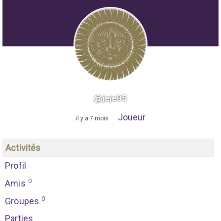
@jeje95
Joueur
"
il y a 7 mois
"
Activités
Profil
0
Amis
0
Groupes
Parties