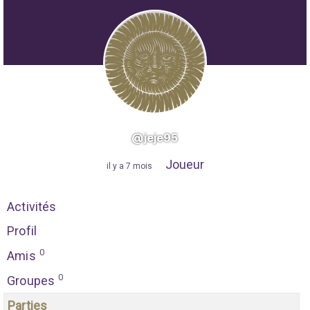
@jeje95
Joueur
"
il y a 7 mois
"
Activités
Profil
0
Amis
0
Groupes
Parties