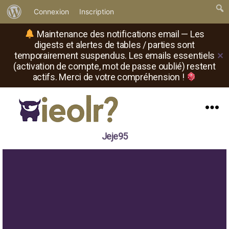
À
Connexion
Inscription
propos
Maintenance des notifications email — Les
de
digests et alertes de tables / parties sont
temporairement suspendus. Les emails essentiels
✕
WordPress
(activation de compte, mot de passe oublié) restent
actifs. Merci de votre compréhension !
Menu
Il
Jeje95
est
où
le
rôliste
?