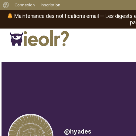
À
Connexion
Inscription
propos
Maintenance des notifications email — Les digests e
pa
de
WordPress
Réseau social de joueurs de maître
Il
est
où
le
rôliste
?
@hyades