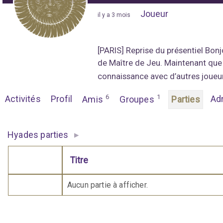
Joueur
"
il y a 3 mois
"
[PARIS] Reprise du présentiel Bon
de Maître de Jeu. Maintenant que l
connaissance avec d’autres joueur
6
1
Activités
Profil
Ad
Amis
Groupes
Parties
▸
Hyades parties
Titre
Comporte des pièces jointes
Aucun partie à afficher.