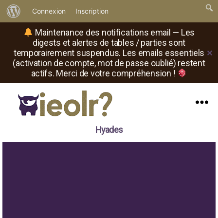
À
Connexion
Inscription
propos
Maintenance des notifications email — Les
de
digests et alertes de tables / parties sont
temporairement suspendus. Les emails essentiels
✕
WordPress
(activation de compte, mot de passe oublié) restent
actifs. Merci de votre compréhension !
Menu
Il
Hyades
est
où
le
rôliste
?