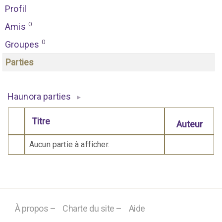
Profil
0
Amis
0
Groupes
Parties
Haunora parties
▸
Titre
Auteur
Comporte des pièces jointes
Aucun partie à afficher.
À propos –
Charte du site –
Aide