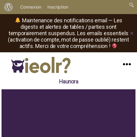
À
Connexion
Inscription
propos
Maintenance des notifications email — Les
de
digests et alertes de tables / parties sont
temporairement suspendus. Les emails essentiels
✕
WordPress
(activation de compte, mot de passe oublié) restent
actifs. Merci de votre compréhension !
Menu
Il
Haunora
est
où
le
rôliste
?