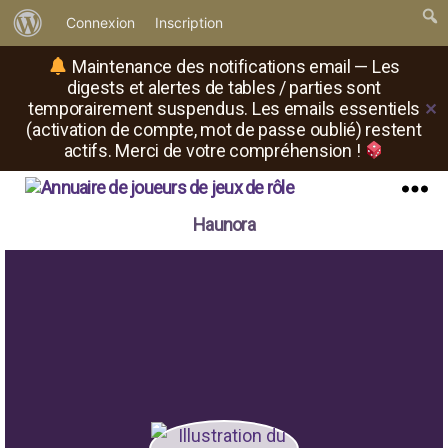
À
Connexion
Inscription
propos
Maintenance des notifications email — Les
de
digests et alertes de tables / parties sont
temporairement suspendus. Les emails essentiels
✕
WordPress
(activation de compte, mot de passe oublié) restent
actifs. Merci de votre compréhension !
Il
Menu
Haunora
est
où
le
rôliste
?