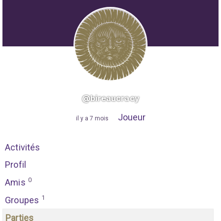
@bireaucracy
Joueur
"
il y a 7 mois
"
Activités
Profil
0
Amis
1
Groupes
Parties