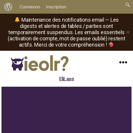
À
Connexion
Inscription
propos
Maintenance des notifications email — Les
de
digests et alertes de tables / parties sont
temporairement suspendus. Les emails essentiels
✕
WordPress
(activation de compte, mot de passe oublié) restent
actifs. Merci de votre compréhension !
Menu
Il
EliLass
est
où
le
rôliste
?