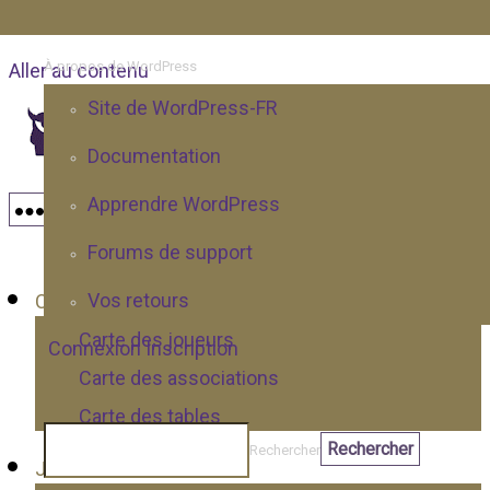
À propos de WordPress
Aller au contenu
Site de WordPress-FR
Il est où le rôliste ?
Documentation
Réseau social de joueurs de maîtres de jeux de rôle
Apprendre WordPress
Menu
Annonces
Forums de support
Vos retours
Cartes
Carte des joueurs
Connexion
Inscription
Carte des associations
Carte des tables
Rechercher
Joueurs