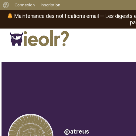
À
Connexion
Inscription
propos
Maintenance des notifications email — Les digests e
pa
de
WordPress
Réseau social de joueurs de maître
Il
est
où
le
rôliste
?
@atreus