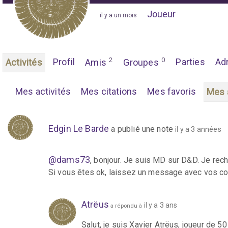
Joueur
"
il y a un mois
"
2
0
Profil
Parties
Ad
Activités
Amis
Groupes
Mes activités
Mes citations
Mes favoris
Mes 
Edgin Le Barde
a publié une note
il y a 3 années
@dams73
, bonjour. Je suis MD sur D&D. Je rec
Si vous êtes ok, laissez un message avec vos c
Atrëus
il y a 3 ans
a répondu à
Salut, je suis Xavier Atrëus, joueur de 5