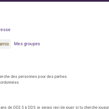
resse
Mes groupes
amis
herche des personnes pour des parties.
oordonnées.
0 ans de DD2.5 à DD5. je serais ravi de jouer si tu cherche joueu