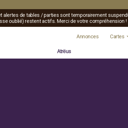
t alertes de tables / parties sont temporairement suspend
sse oublié) restent actifs. Merci de votre compréhension !
s de jeux de rôle
Annonces
Cartes
Atrëus