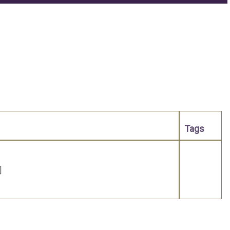
Tags
]