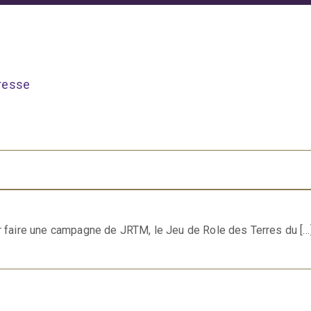
resse
r faire une campagne de JRTM, le Jeu de Role des Terres du […