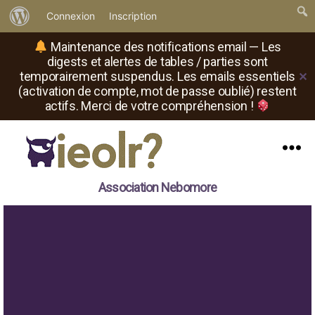
À
Connexion
Inscription
propos
Maintenance des notifications email — Les
de
digests et alertes de tables / parties sont
temporairement suspendus. Les emails essentiels
✕
WordPress
(activation de compte, mot de passe oublié) restent
actifs. Merci de votre compréhension !
Menu
Il
Association Nebomore
est
où
le
rôliste
?