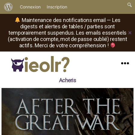
À
Connexion
Inscription
propos
Maintenance des notifications email — Les
de
digests et alertes de tables / parties sont
temporairement suspendus. Les emails essentiels
✕
WordPress
(activation de compte, mot de passe oublié) restent
actifs. Merci de votre compréhension !
Menu
Il
Acheris
est
où
le
rôliste
?