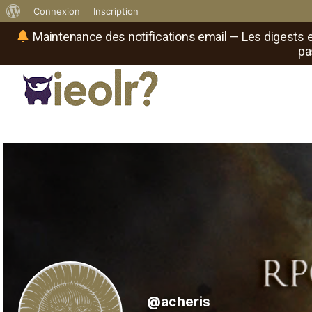
À
Connexion
Inscription
propos
Maintenance des notifications email — Les digests e
pa
de
WordPress
Réseau social de joueurs de maître
Il
est
où
le
rôliste
?
@acheris