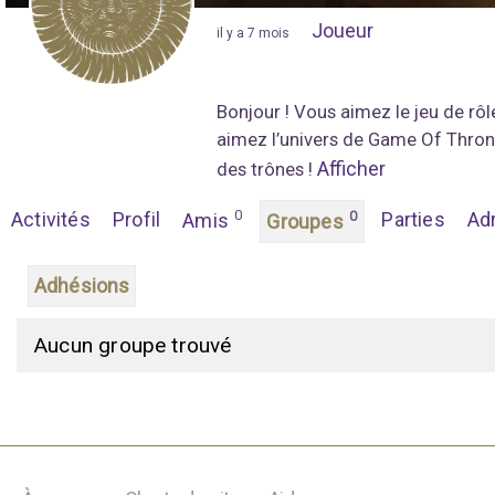
Joueur
"
il y a 7 mois
"
Bonjour ! Vous aimez le jeu de rôl
aimez l’univers de Game Of Thrones
Afficher
des trônes !
0
Activités
Profil
0
Parties
Ad
Amis
Groupes
Adhésions
G
Aucun groupe trouvé
r
o
u
p