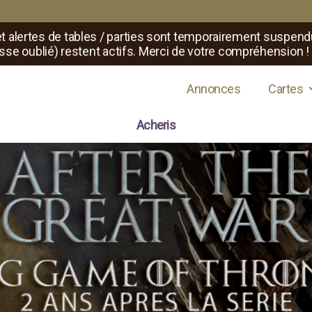
t alertes de tables / parties sont temporairement suspend
sse oublié) restent actifs. Merci de votre compréhension !
s de jeux de rôle
Annonces
Cartes
Acheris