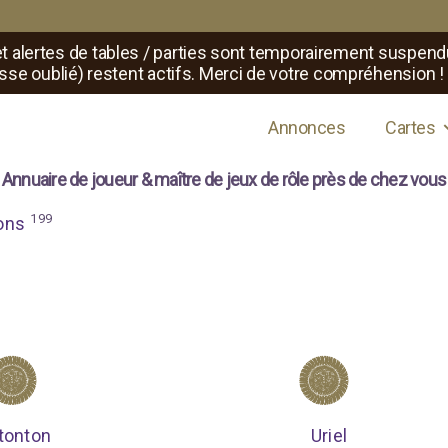
t alertes de tables / parties sont temporairement suspend
sse oublié) restent actifs. Merci de votre compréhension !
s de jeux de rôle
Annonces
Cartes
Annuaire de joueur & maître de jeux de rôle près de chez vous
199
ions
etonton
Uriel