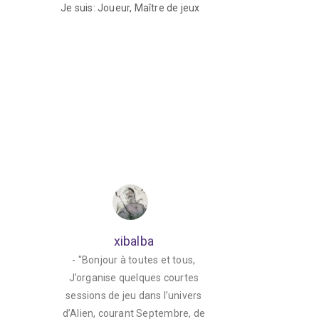
Je suis: Joueur, Maître de jeux
xibalba
- "Bonjour à toutes et tous,
J’organise quelques courtes
sessions de jeu dans l’univers
d’Alien, courant Septembre, de