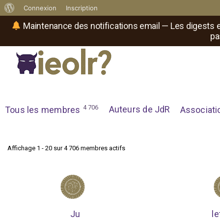
À
Connexion
Inscription
propos
Maintenance des notifications email — Les digests e
pa
de
WordPress
Réseau social de joueurs de maître
Il
est
où
4 706
Auteurs de JdR
Tous les membres
Associat
le
rôliste
?
Affichage 1 - 20 sur 4 706 membres actifs
A
n
n
u
Ju
l
a