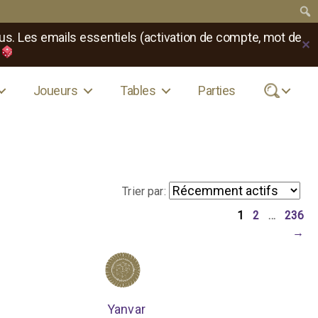
us. Les emails essentiels (activation de compte, mot de
✕
Joueurs
Tables
Parties
.
Trier par:
1
2
…
236
→
Yanvar