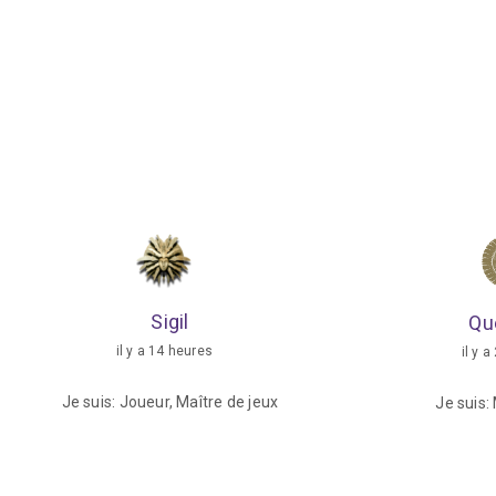
Sigil
Qu
il y a 14 heures
il y 
Je suis: Joueur, Maître de jeux
Je suis: