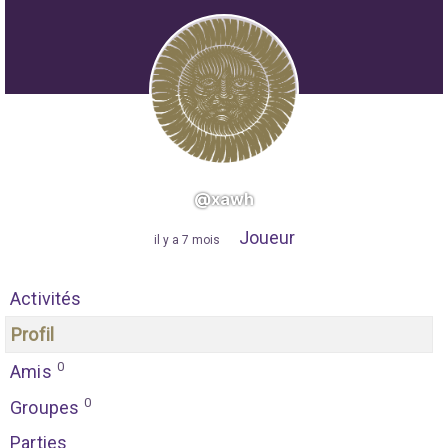
@xawh
Joueur
"
il y a 7 mois
"
Activités
Profil
0
Amis
0
Groupes
Parties