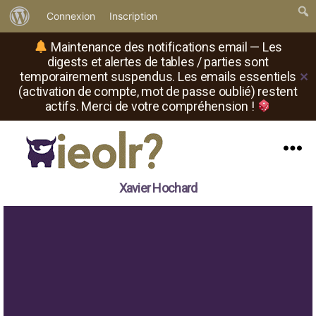
À
Connexion
Inscription
propos
Maintenance des notifications email — Les
de
digests et alertes de tables / parties sont
temporairement suspendus. Les emails essentiels
✕
WordPress
(activation de compte, mot de passe oublié) restent
actifs. Merci de votre compréhension !
Menu
Il
Xavier Hochard
est
où
le
rôliste
?