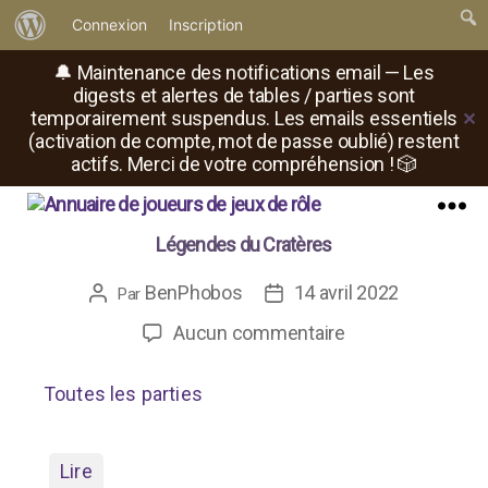
À
Connexion
Inscription
propos
🔔 Maintenance des notifications email — Les
de
digests et alertes de tables / parties sont
temporairement suspendus. Les emails essentiels
✕
WordPress
(activation de compte, mot de passe oublié) restent
actifs. Merci de votre compréhension ! 🎲
Il
Menu
Légendes du Cratères
est
où
BenPhobos
14 avril 2022
Auteur
Date
Par
le
de
de
rôliste
sur
Aucun commentaire
l’article
l’article
?
Légendes
du
Toutes les parties
Cratères
Lire