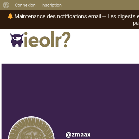
À
Connexion
Inscription
propos
Maintenance des notifications email — Les digests e
pa
de
WordPress
Réseau social de joueurs de maître
Il
est
où
le
rôliste
?
@zmaax