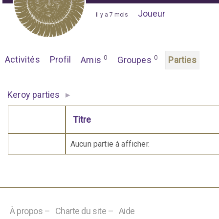
Joueur
"
il y a 7 mois
"
0
0
Activités
Profil
Amis
Groupes
Parties
▸
Keroy parties
Titre
Comporte des pièces jointes
Aucun partie à afficher.
À propos –
Charte du site –
Aide