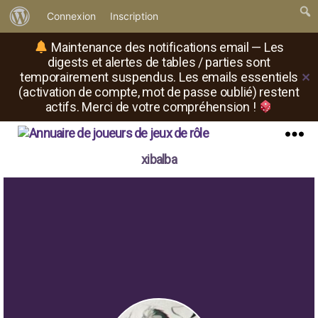
À
Connexion
Inscription
propos
Maintenance des notifications email — Les
de
digests et alertes de tables / parties sont
temporairement suspendus. Les emails essentiels
✕
WordPress
(activation de compte, mot de passe oublié) restent
actifs. Merci de votre compréhension !
Il
Menu
xibalba
est
où
le
rôliste
?