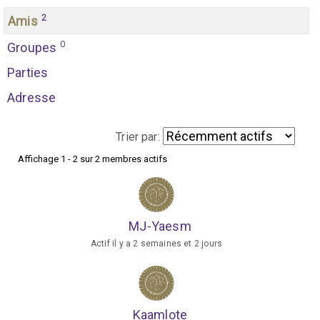
2
Amis
0
Groupes
Parties
Adresse
Trier par:
Affichage 1 - 2 sur 2 membres actifs
M
e
s
MJ-Yaesm
a
Actif il y a 2 semaines et 2 jours
m
i
s
Kaamlote