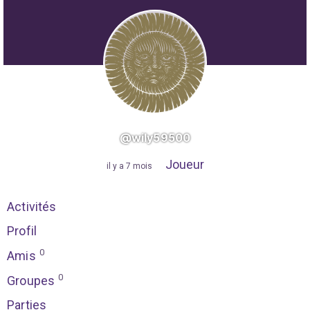
@wily59500
Joueur
"
il y a 7 mois
"
Activités
Profil
0
Amis
0
Groupes
Parties