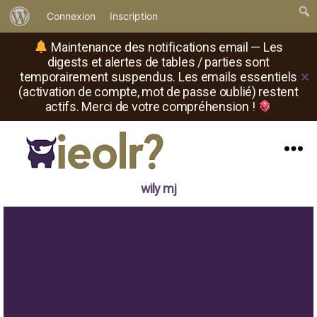
À
Connexion
Inscription
propos
Maintenance des notifications email — Les
de
digests et alertes de tables / parties sont
temporairement suspendus. Les emails essentiels
✕
WordPress
(activation de compte, mot de passe oublié) restent
actifs. Merci de votre compréhension !
Menu
Il
wily mj
est
où
le
rôliste
?