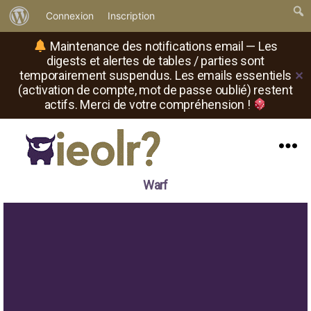
À
Connexion
Inscription
propos
Maintenance des notifications email — Les
de
digests et alertes de tables / parties sont
temporairement suspendus. Les emails essentiels
✕
WordPress
(activation de compte, mot de passe oublié) restent
actifs. Merci de votre compréhension !
Menu
Il
Warf
est
où
le
rôliste
?