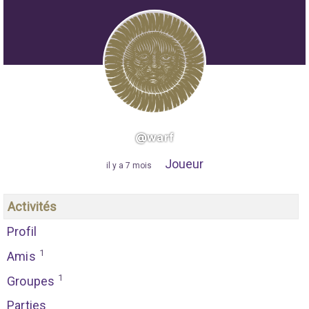
@warf
Joueur
"
il y a 7 mois
"
Activités
Profil
1
Amis
1
Groupes
Parties