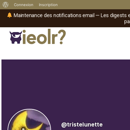
À
Connexion
Inscription
propos
Maintenance des notifications email — Les digests e
pa
de
WordPress
Réseau social de joueurs de maître
Il
est
où
le
rôliste
?
@tristelunette