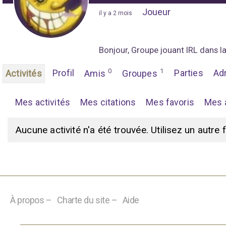
Joueur
"
il y a 2 mois
"
Bonjour, Groupe jouant IRL dans l
0
1
Profil
Parties
Ad
Activités
Amis
Groupes
Mes activités
Mes citations
Mes favoris
Mes 
Aucune activité n'a été trouvée. Utilisez un autre 
À propos –
Charte du site –
Aide