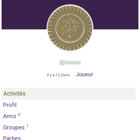
@tosma
Joueur
"
il y a 12 jours
"
Activités
Profil
0
Amis
1
Groupes
Parties