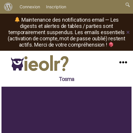
À
Connexion
Inscription
propos
Maintenance des notifications email — Les
de
digests et alertes de tables / parties sont
temporairement suspendus. Les emails essentiels
✕
WordPress
(activation de compte, mot de passe oublié) restent
actifs. Merci de votre compréhension !
Menu
Il
Tosma
est
où
le
rôliste
?