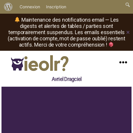
À
Connexion
Inscription
propos
Maintenance des notifications email — Les
de
digests et alertes de tables / parties sont
temporairement suspendus. Les emails essentiels
✕
WordPress
(activation de compte, mot de passe oublié) restent
actifs. Merci de votre compréhension !
Menu
Il
Avriel Dragciel
est
où
le
rôliste
?