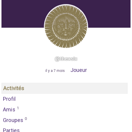
@thexsix
Joueur
"
il y a 7 mois
"
Activités
Profil
1
Amis
0
Groupes
Parties