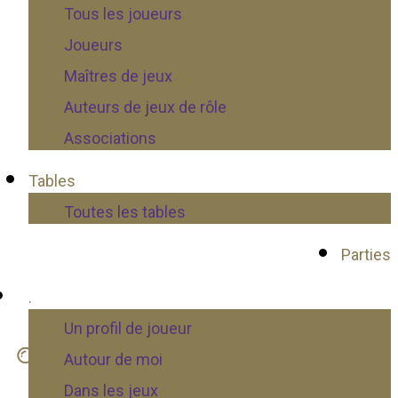
Tous les joueurs
Joueurs
Maîtres de jeux
Auteurs de jeux de rôle
Associations
Tables
Toutes les tables
Parties
.
Un profil de joueur
Autour de moi
Dans les jeux