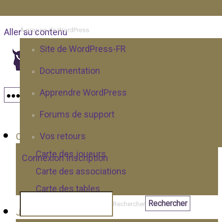
À propos de WordPress
Aller au contenu
Site de WordPress-FR
Il est où le rôliste ?
Documentation
Réseau social de joueurs de maîtres de jeux de rôle
Apprendre WordPress
Menu
Annonces
Forums de support
Vos retours
Cartes
Carte des joueurs
Connexion
Inscription
Carte des associations
Carte des tables
Rechercher
Joueurs