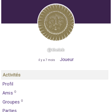
@theleb
Joueur
"
il y a 7 mois
"
Activités
Profil
0
Amis
0
Groupes
Parties