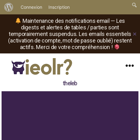
À
Connexion
Inscription
propos
Maintenance des notifications email — Les
de
digests et alertes de tables / parties sont
temporairement suspendus. Les emails essentiels
✕
WordPress
(activation de compte, mot de passe oublié) restent
actifs. Merci de votre compréhension !
Menu
Il
theleb
est
où
le
rôliste
?