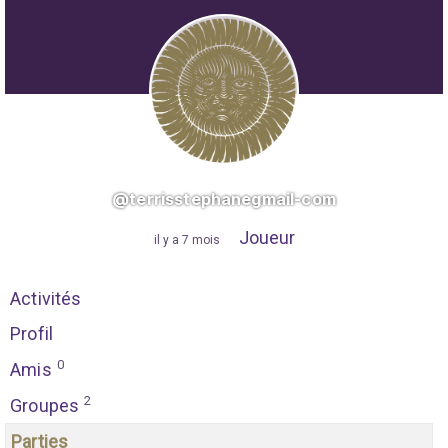
@terrisstephanegmail-com
Joueur
"
il y a 7 mois
"
Activités
Profil
0
Amis
2
Groupes
Parties