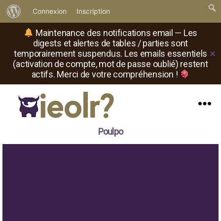
À
Connexion
Inscription
propos
Maintenance des notifications email — Les
de
digests et alertes de tables / parties sont
temporairement suspendus. Les emails essentiels
✕
WordPress
(activation de compte, mot de passe oublié) restent
actifs. Merci de votre compréhension !
Menu
Il
Poulpo
est
où
le
rôliste
?