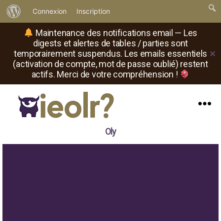
À
Connexion
Inscription
propos
Maintenance des notifications email — Les
de
digests et alertes de tables / parties sont
temporairement suspendus. Les emails essentiels
✕
WordPress
(activation de compte, mot de passe oublié) restent
actifs. Merci de votre compréhension !
Menu
Il
Oly
est
où
le
rôliste
?