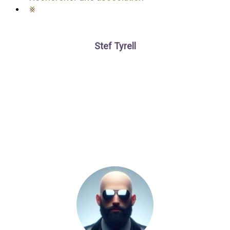
⨳
Stef Tyrell