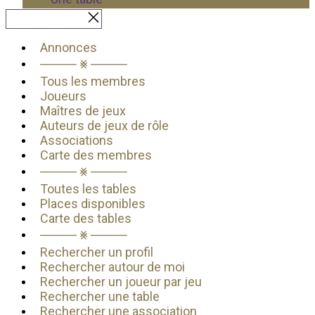
Fermer le menu
Annonces
──── ⨳ ────
Tous les membres
Joueurs
Maîtres de jeux
Auteurs de jeux de rôle
Associations
Carte des membres
──── ⨳ ────
Toutes les tables
Places disponibles
Carte des tables
──── ⨳ ────
Rechercher un profil
Rechercher autour de moi
Rechercher un joueur par jeu
Rechercher une table
Rechercher une association