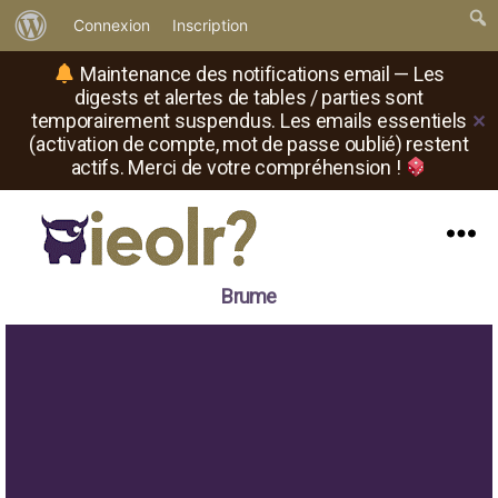
À
Connexion
Inscription
propos
Maintenance des notifications email — Les
de
digests et alertes de tables / parties sont
temporairement suspendus. Les emails essentiels
✕
WordPress
(activation de compte, mot de passe oublié) restent
actifs. Merci de votre compréhension !
Menu
Il
Brume
est
où
le
rôliste
?