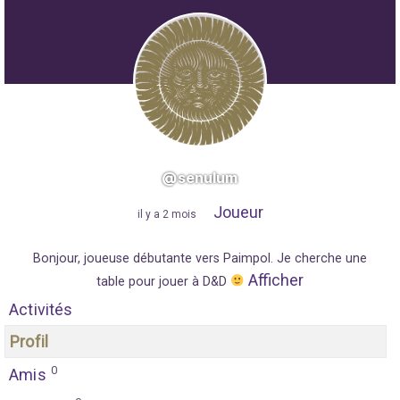
@senulum
Joueur
"
il y a 2 mois
"
Bonjour, joueuse débutante vers Paimpol. Je cherche une
Afficher
table pour jouer à D&D
Activités
Profil
0
Amis