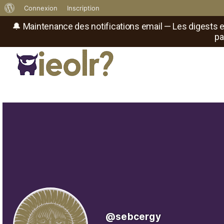
À
Connexion
Inscription
propos
🔔 Maintenance des notifications email — Les digests e
pa
de
WordPress
Réseau social de joueurs de maître
Il
est
où
le
rôliste
?
@sebcergy