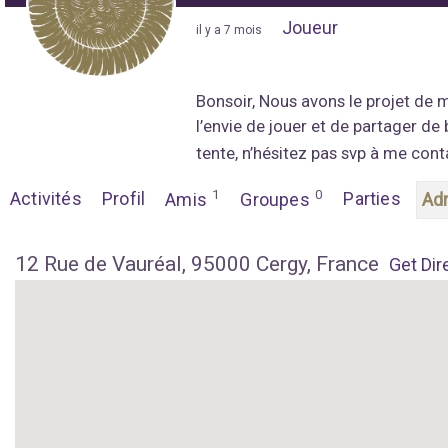
Joueur
"
il y a 7 mois
"
Bonsoir, Nous avons le projet de 
l’envie de jouer et de partager de 
tente, n’hésitez pas svp à me cont
1
0
Activités
Profil
Parties
Amis
Groupes
Ad
12 Rue de Vauréal, 95000 Cergy, France
Get Dir