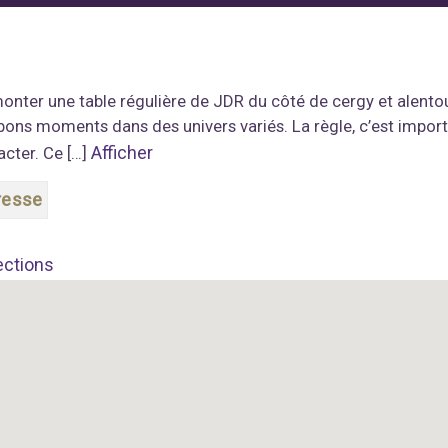
monter une table régulière de JDR du côté de cergy et alen
bons moments dans des univers variés. La règle, c’est importan
Afficher
acter. Ce […]
resse
ections