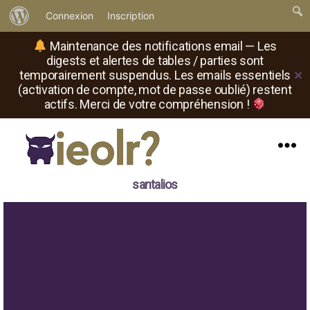
À
Connexion
Inscription
propos
Maintenance des notifications email — Les
de
digests et alertes de tables / parties sont
temporairement suspendus. Les emails essentiels
✕
WordPress
(activation de compte, mot de passe oublié) restent
actifs. Merci de votre compréhension !
Menu
Il
santalios
est
où
le
rôliste
?