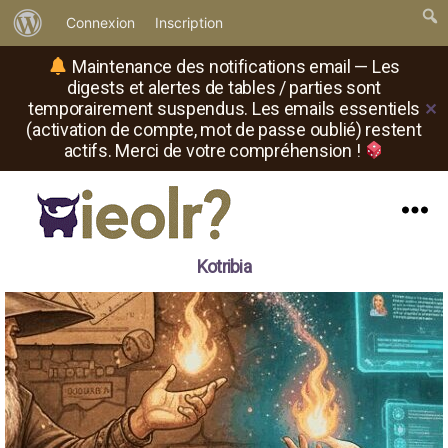
À
Connexion
Inscription
propos
Maintenance des notifications email — Les
de
digests et alertes de tables / parties sont
temporairement suspendus. Les emails essentiels
✕
WordPress
(activation de compte, mot de passe oublié) restent
actifs. Merci de votre compréhension !
Menu
Il
Kotribia
est
où
le
rôliste
?