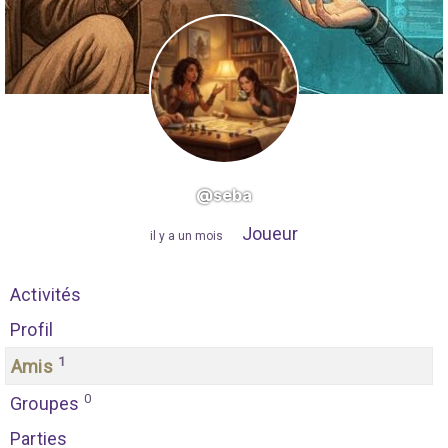
@seba
Joueur
"
il y a un mois
"
Activités
Profil
1
Amis
0
Groupes
Parties